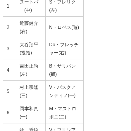
ヌートバ
S・フレリク
1
ー(中)
(左)
近藤健介
2
N・ロペス(遊)
(右)
大谷翔平
Do・フレッチ
3
(投指)
ャー(右)
吉田正尚
B・サリバン
4
(左)
(捕)
村上宗隆
V・パスクア
5
(三)
ンティノ(一)
岡本和真
M・マストロ
6
(一)
ボニ(二)
牧 秀悟
V・フリシア