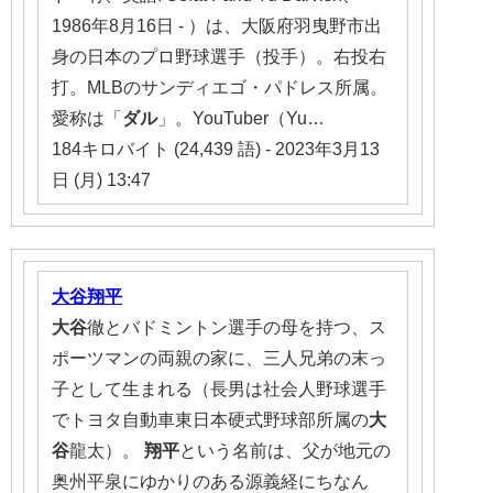
1986年8月16日 - ）は、大阪府羽曳野市出
身の日本のプロ野球選手（投手）。右投右
打。MLBのサンディエゴ・パドレス所属。
愛称は「
ダル
」。YouTuber（Yu…
184キロバイト (24,439 語) - 2023年3月13
日 (月) 13:47
大谷翔平
大谷
徹とバドミントン選手の母を持つ、ス
ポーツマンの両親の家に、三人兄弟の末っ
子として生まれる（長男は社会人野球選手
でトヨタ自動車東日本硬式野球部所属の
大
谷
龍太）。
翔平
という名前は、父が地元の
奥州平泉にゆかりのある源義経にちなん