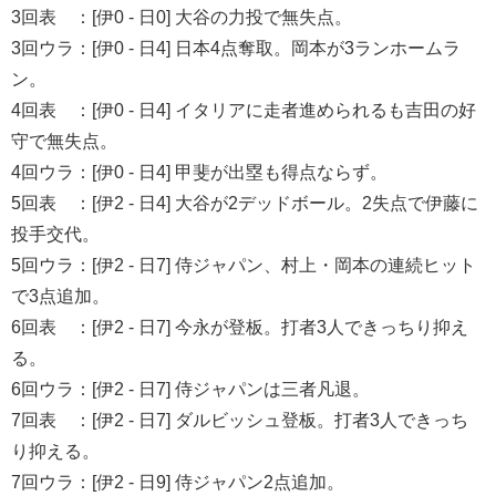
3回表 ：[伊0 - 日0] 大谷の力投で無失点。
3回ウラ：[伊0 - 日4] 日本4点奪取。岡本が3ランホームラ
ン。
4回表 ：[伊0 - 日4] イタリアに走者進められるも吉田の好
守で無失点。
4回ウラ：[伊0 - 日4] 甲斐が出塁も得点ならず。
5回表 ：[伊2 - 日4] 大谷が2デッドボール。2失点で伊藤に
投手交代。
5回ウラ：[伊2 - 日7] 侍ジャパン、村上・岡本の連続ヒット
で3点追加。
6回表 ：[伊2 - 日7] 今永が登板。打者3人できっちり抑え
る。
6回ウラ：[伊2 - 日7] 侍ジャパンは三者凡退。
7回表 ：[伊2 - 日7] ダルビッシュ登板。打者3人できっち
り抑える。
7回ウラ：[伊2 - 日9] 侍ジャパン2点追加。