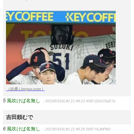
（出典 i.imgur.com）
5
風吹けば名無し
：2023/03/16(木) 21:48:23.45
ID:QSxUSqD7a
吉田頼むで
6
風吹けば名無し
：2023/03/16(木) 21:48:26.56
ID:YaJkIPlk0