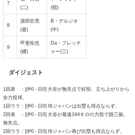
7
(二)
(指)
源田壮亮
B・デルジオ
8
(遊)
(中)
甲斐拓也
Da・フレッチ
9
(捕)
ャー(三)
ダイジェスト
1回表 ：[伊0 - 日0] 大谷が無失点で好投。立ち上がりから
全力投球。
1回ウラ：[伊0 - 日0] 侍ジャパンは出塁も得点ならず。
2回表 ：[伊0 - 日0]
大谷が最速164キロの力投
で脱三振。
無失点。
2回ウラ：[伊0 - 日0] 侍ジャパン再び出塁も得点ならず。