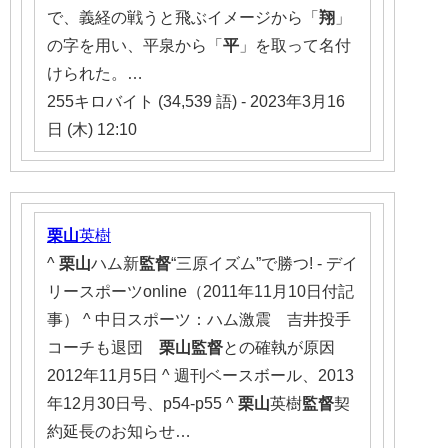
で、義経の戦うと飛ぶイメージから「
翔
」
の字を用い、平泉から「
平
」を取って名付
けられた。…
255キロバイト (34,539 語) - 2023年3月16
日 (木) 12:10
栗山
英樹
^
栗山
ハム新
監督
“三原イズム”で勝つ! - デイ
リースポーツonline（2011年11月10日付記
事） ^ 中日スポーツ：ハム激震 吉井投手
コーチも退団
栗山監督
との確執が原因
2012年11月5日 ^ 週刊ベースボール、2013
年12月30日号、p54-p55 ^
栗山
英樹
監督
契
約延長のお知らせ…