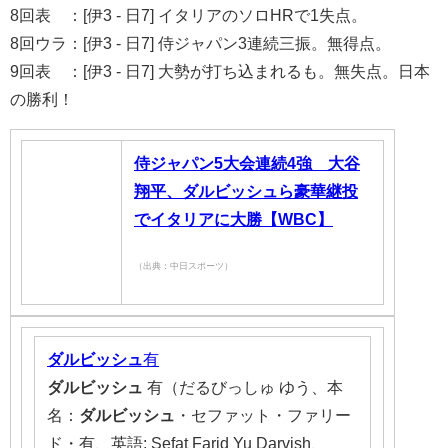
8回表 ：[伊3 - 日7] イタリアのソロHRで1失点。
8回ウラ：[伊3 - 日7] 侍ジャパン3連続三振。無得点。
9回表 ：[伊3 - 日7] 大勢が打ち込まれるも。無失点。日本
の勝利！
侍ジャパン5大会連続4強 大谷
翔平、ダルビッシュら豪華継投
でイタリアに大勝【WBC】
（出典：中日スポーツ）
ダルビッシュ
有
ダルビッシュ
有（だるびっしゅ ゆう、本
名：
ダルビッシュ
・セファット・ファリー
ド・有、英語: Sefat Farid Yu Darvish、