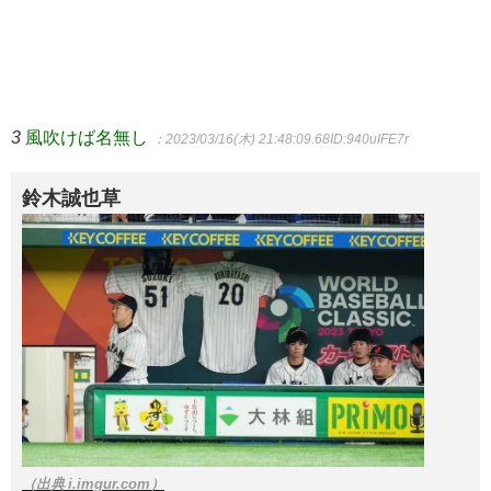
3
風吹けば名無し
：2023/03/16(木) 21:48:09.68
ID:940uIFE7r
鈴木誠也草
（出典 i.imgur.com）