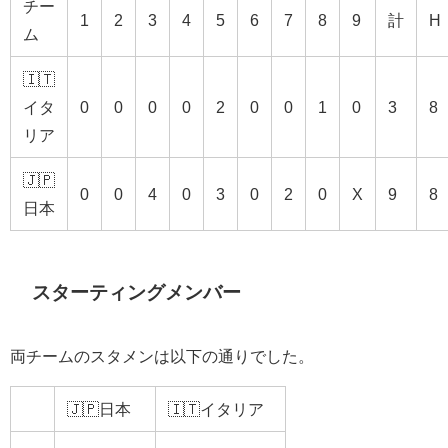
チー
1
2
3
4
5
6
7
8
9
計
H
ム
🇮🇹
イタ
0
0
0
0
2
0
0
1
0
3
8
リア
🇯🇵
0
0
4
0
3
0
2
0
X
9
8
日本
スターティングメンバー
両チームのスタメンは以下の通りでした。
🇯🇵日本
🇮🇹イタリア