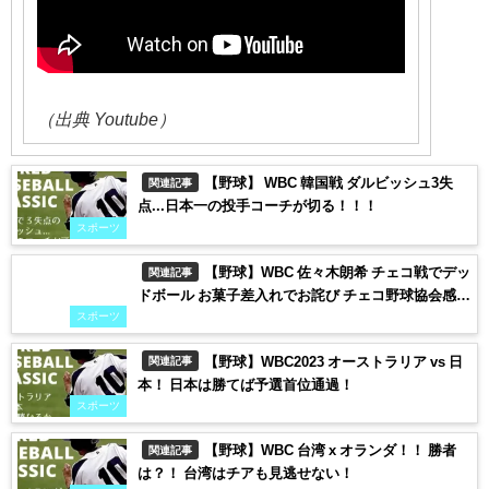
（出典 Youtube）
【野球】 WBC 韓国戦 ダルビッシュ3失
関連記事
点...日本一の投手コーチが切る！！！
スポーツ
【野球】WBC 佐々木朗希 チェコ戦でデッ
関連記事
ドボール お菓子差入れでお詫び チェコ野球協会感
激！！！
スポーツ
【野球】WBC2023 オーストラリア vs 日
関連記事
本！ 日本は勝てば予選首位通過！
スポーツ
【野球】WBC 台湾 x オランダ！！ 勝者
関連記事
は？！ 台湾はチアも見逃せない！