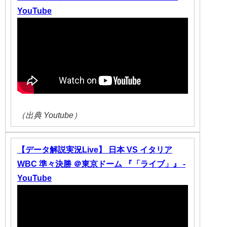
YouTube
（出典 Youtube）
【データ解説実況Live】 日本 VS イタリア
WBC 準々決勝 ＠東京ドーム 『「ライブ」』 -
YouTube