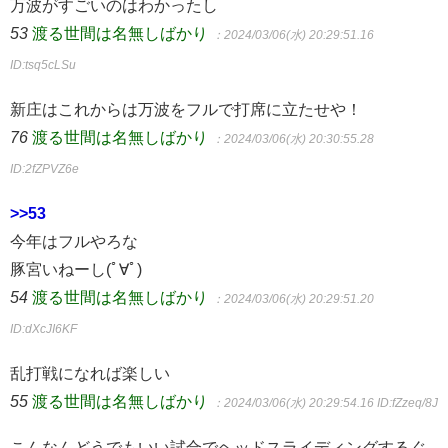
万波がすごいのはわかったし
53
渡る世間は名無しばかり
：2024/03/06(水) 20:29:51.16
ID:tsq5cLSu
新庄はこれからは万波をフルで打席に立たせや！
76
渡る世間は名無しばかり
：2024/03/06(水) 20:30:55.28
ID:2fZPVZ6e
>>53
今年はフルやろな
豚宮いねーし(ﾟ∀ﾟ)
54
渡る世間は名無しばかり
：2024/03/06(水) 20:29:51.20
ID:dXcJI6KF
乱打戦になれば楽しい
55
渡る世間は名無しばかり
：2024/03/06(水) 20:29:54.16
ID:fZzeq/8J
こんなんどうでもいい試合でヘッドスライディングするぐ