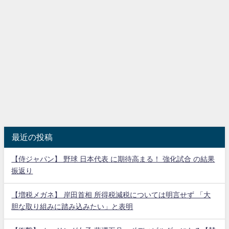
最近の投稿
【侍ジャパン】 野球 日本代表 に期待高まる！ 強化試合 の結果
振返り
【増税メガネ】 岸田首相 所得税減税については明言せず 「大
胆な取り組みに踏み込みたい」と表明