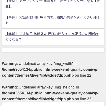
【衝撃】 カーリング女子 藤澤五月、ボディビルダーになる【賛
否】
【事件】大阪泉佐野市 JR車内で刃物男が乗客を次々と切り付け
る
【離婚】 広末涼子 離婚発表 親権の行方は？ 鳥羽氏との関係は
どうなる？
Warning
: Undefined array key "img_width" in
/home/r3654134/public_html/weekend-quality.com/wp-
content/themes/diver/lib/widget/dpp.php
on line
22
Warning
: Undefined array key "img_height" in
/home/r3654134/public_html/weekend-quality.com/wp-
content/themes/diver/lib/widget/dpp.php
on line
23