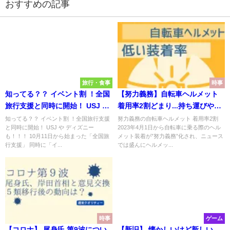
おすすめの記事
旅行・食事
時事
知ってる？？ イベント割 ！全国
【努力義務】自転車ヘルメット
旅行支援と同時に開始！ USJ や
着用率2割どまり...持ち運びや費
ディズニーも！！！
用がネック
知ってる？？ イベント割 ！全国旅行支援
努力義務の自転車ヘルメット 着用率2割
と同時に開始！ USJ や ディズニー
2023年4月1日から自転車に乗る際のヘル
も！！！ 10月11日から始まった「全国旅
メット装着が”努力義務”化され、ニュース
行支援」 同時に「イ...
では盛んにヘルメッ...
時事
ゲーム
【コロナ】 尾身氏 第9波につい
【新旧】 懐かしいけど新しい