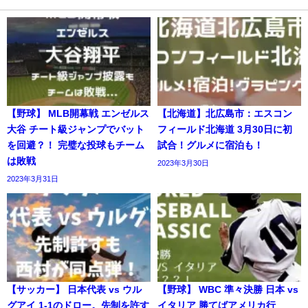
【野球】 MLB開幕戦 エンゼルス
【北海道】北広島市：エスコン
大谷 チート級ジャンプでバット
フィールド北海道 3月30日に初
を回避？！ 完璧な投球もチーム
試合！グルメに宿泊も！
は敗戦
2023年3月30日
2023年3月31日
【サッカー】 日本代表 vs ウル
【野球】 WBC 準々決勝 日本 vs
グアイ 1-1のドロー。先制を許す
イタリア 勝てばアメリカ行