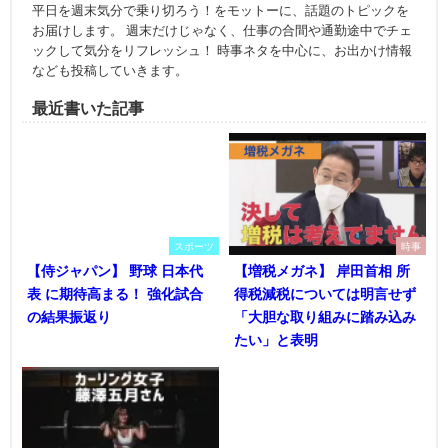
平日を週末気分で乗り切ろう！をモットーに、話題のトピックを
お届けします。 週末だけじゃなく、仕事の合間や通勤途中でチェ
ックして気分をリフレッシュ！ 時事ネタを中心に、お出かけ情報
なども投稿していきます。
最近書いた記事
スポーツ
時事
【侍ジャパン】 野球 日本代
【増税メガネ】 岸田首相 所
表 に期待高まる！ 強化試合
得税減税については明言せず
の結果振返り
「大胆な取り組みに踏み込み
たい」と表明