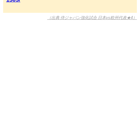
（出典 侍ジャパン強化試合 日本vs欧州代表★4）