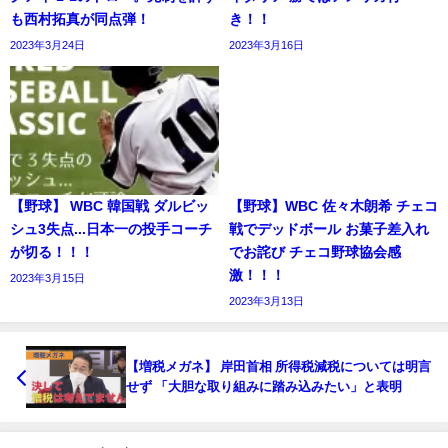
も西村拓真が同点弾！
き！！
2023年3月24日
2023年3月16日
【野球】 WBC 韓国戦 ダルビッ
【野球】WBC 佐々木朗希 チェコ
シュ3失点...日本一の投手コーチ
戦でデッドボール お菓子差入れ
が切る！！！
でお詫び チェコ野球協会感
激！！！
2023年3月15日
2023年3月13日
【増税メガネ】 岸田首相 所得税減税については明言
せず 「大胆な取り組みに踏み込みたい」と表明