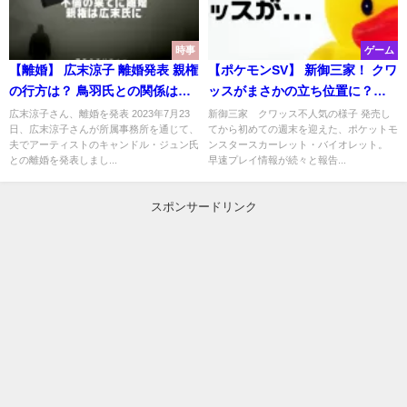
時事
ゲーム
【離婚】 広末涼子 離婚発表 親権
【ポケモンSV】 新御三家！ クワ
の行方は？ 鳥羽氏との関係はど
ッスがまさかの立ち位置に？！
うなる？
スカーレット・バイオレット
広末涼子さん、離婚を発表 2023年7月23
新御三家 クワッス不人気の様子 発売し
日、広末涼子さんが所属事務所を通じて、
てから初めての週末を迎えた、ポケットモ
夫でアーティストのキャンドル・ジュン氏
ンスタースカーレット・バイオレット。
との離婚を発表しまし...
早速プレイ情報が続々と報告...
スポンサードリンク