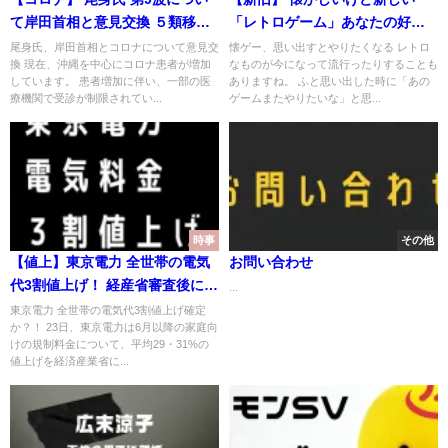
て岸田首相と意見交換 ５類移行
「レトロゲーム」あなたの好き
後の動向は？
なタイトルありますか？
尾身氏、岸田首相とコロナについて意見交
懐ゲー、思い出すとやりたくなる レトロ
換 現在、沖縄を中心にコロナ患者が増加
なものが今になって流行ったりすることも
しています。 患者増加に伴い、一部の医
ありますね。 ふと思い出した時に「あの
療機関で受診が制限されてい...
ゲームまたやりたいな」と思...
時事
その他
【値上】東京電力 全世帯の電気
お問い合わせ
代3割値上げ！ 経産省審査後に決
...
定
東京電力 全世帯の電気代3割値上げ確定
か？！ 23日、東京電力は6月以降の家庭向
けの規制料金について、平均29・31%の
値上げを経済産業省に...