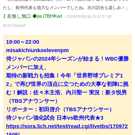
たし、欧州代表も強力なメンバーでしたね。次の試合も楽しみ！」
1
名無し無口 ◆jw.i7BHKwI
：2024/03/06(水) 20:11:57.90
ID:mCZmbaiP
19:00～22:00
misakichiunkoelevenpm
侍ジャパンの2024年シーズンが始まる！WBC優勝
メンバーに加え、
期待の新戦力も招集！今年「世界野球プレミア1
2」で再び世界の頂点に立つための大事な初陣に挑
む！解説：佐々木主浩、内川聖一 実況：新タ悦男
（TBSアナウンサー）
リポーター：初田啓介（TBSアナウンサー）
侍ジャパン強化試合 日本vs欧州代表★3
https://sora.5ch.net/test/read.cgi/livetbs/170972
1505/