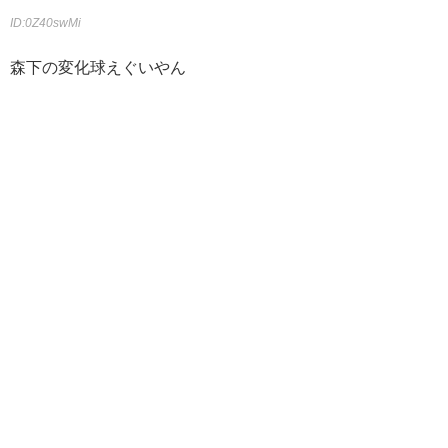
ID:0Z40swMi
森下の変化球えぐいやん