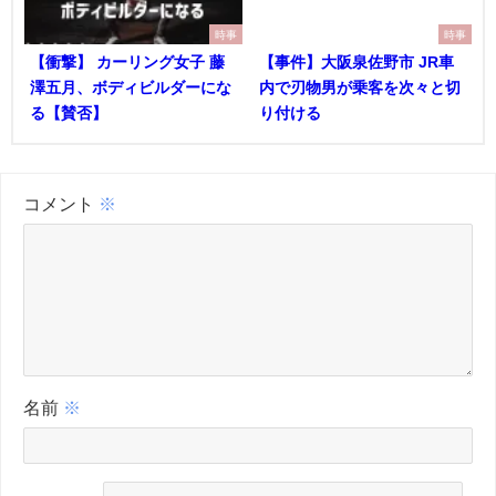
時事
時事
【衝撃】 カーリング女子 藤
【事件】大阪泉佐野市 JR車
澤五月、ボディビルダーにな
内で刃物男が乗客を次々と切
る【賛否】
り付ける
コメント
※
名前
※