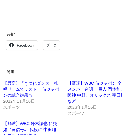
共有:
Facebook
X
関連
【最高】「きつねダンス」札
【野球】WBC 侍ジャパン 全
幌ドームでラスト！ 侍ジャパ
メンバー判明！ 巨人 岡本和、
ンの試合結果も
阪神 中野、オリックス 宇田川
2022年11月10日
など
スポーツ
2023年1月15日
スポーツ
【野球】WBC 鈴木誠也 に突
如〝黄信号〟 代役に 中田翔