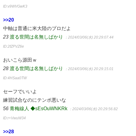
ID:v9WVGwK3
>>20
中軸は普通に米大陸のプロだよ
23
渡る世間は名無しばかり
：2024/03/06(水) 20:29:07.44
ID:2fZPVZ6e
おいこら源田ｗ
28
渡る世間は名無しばかり
：2024/03/06(水) 20:29:15.01
ID:4HSaa0TW
セーフでいいよ
練習試合なのにテンポ悪いな
56
青梅線人 ◆sEsOuWNKRk
：2024/03/06(水) 20:29:56.82
ID:r+VwuW34
>>28