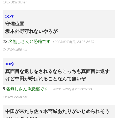
ID:0KUDlcl/0.net
>>7
守備位置
坂本外野守れないやろが
22
名無しさん＠恐縮です
：2023/02/26(日) 23:27:24.79
ID:IFVN4jkE0.net
>>9
真面目な返しをされるならこっちも真面目に返す
けど中田が呼ばれることなんて無いぞ
8
名無しさん＠恐縮です
：2023/02/26(日) 23:23:02.33
ID:QZffGSD/0.net
中田が来たら佐々木宮城あたりがいじめられそう