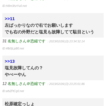
ID:H8m3hzYu0.net
>>11
左ばっかりなので右でお願いします
でも右の外野だと塩見も故障してて駄目という
31
名無しさん＠恐縮です
：2023/02/26(日) 23:34:32.14
ID:4fb0jLpB0.net
>>13
塩見故障してんの？
やべーやん
12
名無しさん＠恐縮です
：2023/02/26(日) 23:25:01.86
ID:afsZFtCg0.net
松原確定っしょ