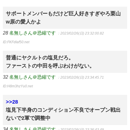
サポートメンバーもだけど巨人好きすぎやろ栗山
w原の愛人かよ
28
名無しさん＠恐縮です
：2023/02/26(日) 23:32:00.82
ID:FKFdIaf50.net
普通にヤクルトの塩見だろ。
ファーストの中田を呼ぶわけがない。
32
名無しさん＠恐縮です
：2023/02/26(日) 23:34:45.71
ID:H8m3hzYu0.net
>>28
塩見下半身のコンディション不良でオープン戦出
ないで2軍で調整中
34
名無しさん＠恐縮です
：2023/02/26(日) 23:36:43.49