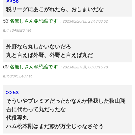
>>56
税リーグにあこがれたら、おしまいだな
53
名無しさん＠恐縮です
：2023/02/26(日) 23:48:03.62
ID:hT3Atlsw0.net
外野なら丸しかいないだろ
丸と言えば外野、外野と言えば丸だ
60
名無しさん＠恐縮です
：2023/02/27(月) 00:00:15.78
ID:o8/8kQLe0.net
>>53
そういやプレミアだったかなんか怪我した秋山翔
吾に代わって丸だったな
代役専丸
ハム松本剛はまだ膝が万全じゃなさそう