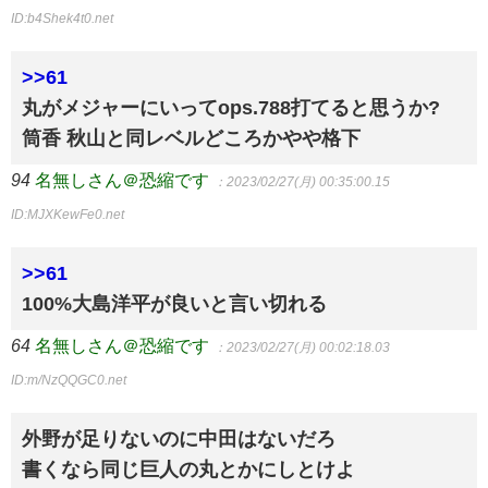
ID:b4Shek4t0.net
>>61
丸がメジャーにいってops.788打てると思うか?
筒香 秋山と同レベルどころかやや格下
94
名無しさん＠恐縮です
：2023/02/27(月) 00:35:00.15
ID:MJXKewFe0.net
>>61
100%大島洋平が良いと言い切れる
64
名無しさん＠恐縮です
：2023/02/27(月) 00:02:18.03
ID:m/NzQQGC0.net
外野が足りないのに中田はないだろ
書くなら同じ巨人の丸とかにしとけよ