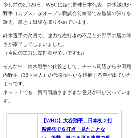
少し前の2月26日、WBCに臨む野球日本代表 鈴木誠也外
野手（カブス）がオープン戦試合前練習で左脇腹の張りを
訴え、急きょ出場を取りやめています。
鈴木選手の欠員で、強力な右打者の不足と外野手の層の薄
さが露呈してしまいました。
（今回の主力は左打者が多いですね）
そんな中、鈴木選手の代役として、チーム周辺から中田翔
内野手（33＝巨人）の代役招へいを指摘する声が出ていた
ようです。
ネット上でも、賛否両論さまざまな意見が飛び交っていま
す。
【WBC】大谷翔平、日本初２打
席連発で６打点「見たことな
い。衝撃」膝つき弾＆連発で度