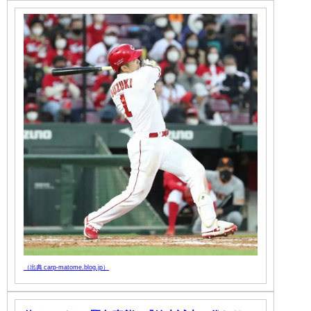
（出典 carp-matome.blog.jp）