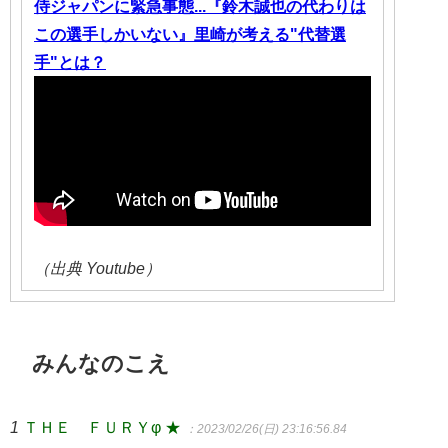
侍ジャパンに緊急事態...『鈴木誠也の代わりは
この選手しかいない』里崎が考える"代替選
手"とは？
（出典 Youtube）
みんなのこえ
1
ＴＨＥ ＦＵＲＹφ ★
：2023/02/26(日) 23:16:56.84