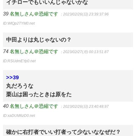
イチローでもいいんじゃないかな
39
名無しさん＠恐縮です
：2023/02/26(日) 23:39:37.96
ID:WIQp2TYM0.net
中田よりは丸じゃないの？
74
名無しさん＠恐縮です
：2023/02/27(月) 00:13:51.87
ID:RSUdmEYp0.net
>>39
丸だろうな
栗山は困ったときは原をた
40
名無しさん＠恐縮です
：2023/02/26(日) 23:40:48.97
ID:xaDUM6zD0.net
確かに右打者でいい打者って少ないななぜだ？