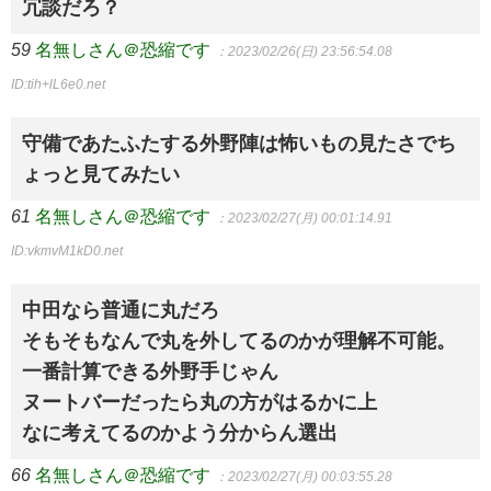
冗談だろ？
59
名無しさん＠恐縮です
：2023/02/26(日) 23:56:54.08
ID:tih+lL6e0.net
守備であたふたする外野陣は怖いもの見たさでち
ょっと見てみたい
61
名無しさん＠恐縮です
：2023/02/27(月) 00:01:14.91
ID:vkmvM1kD0.net
中田なら普通に丸だろ
そもそもなんで丸を外してるのかが理解不可能。
一番計算できる外野手じゃん
ヌートバーだったら丸の方がはるかに上
なに考えてるのかよう分からん選出
66
名無しさん＠恐縮です
：2023/02/27(月) 00:03:55.28