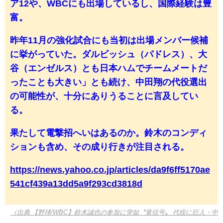
ア12や、WBCにも出場しているし、国際経験は豊
富。
昨年11月の強化試合にも当初は出場メンバー候補
に挙がっていた。ダルビッシュ（パドレス）、大
谷（エンゼルス）とも日本ハムでチームメートだ
ったことも大きい」とも続け、中田翔の代役選出
の可能性が、十分にありうることに言及してい
る。
果たして電撃招へいはあるのか。鈴木のコンディ
ションも含め、その成り行きが注目される。
https://news.yahoo.co.jp/articles/da9f6ff5170ae
541cf439a13dd5a9f293cd3818d
（出典 【野球/WBC】鈴木誠也の参加に突如〝黄信号〟 代役に巨人・中