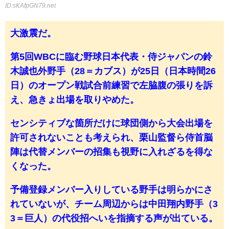
ID:sKAfpGN79.net
大激震だ。
第5回WBCに臨む野球日本代表・侍ジャパンの鈴
木誠也外野手（28＝カブス）が25日（日本時間26
日）のオープン戦試合前練習で左脇腹の張りを訴
え、急きょ出場を取りやめた。
センシティブな箇所だけに球団側から大会出場を
許可されないことも考えられ、栗山監督ら侍首脳
陣は代替メンバーの招集も視野に入れざるを得な
くなった。
予備登録メンバー入りしている野手は明らかにさ
れていないが、チーム周辺からは中田翔内野手（3
3＝巨人）の代役招へいを指摘する声が出ている。