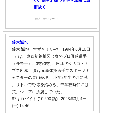
肝抜く
（出典：日刊スポーツ）
鈴木誠也
鈴木
誠也
（すずき せいや、1994年8月18日
- ）は、東京都荒川区出身のプロ野球選手
（外野手）。右投右打。MLBのシカゴ・カ
ブス所属。 妻は元新体操選手でスポーツキ
ャスターの畠山愛理。 小学2年生の時に荒
川リトルで野球を始める。中学校時代には
荒川シニアに所属していた。…
87キロバイト (10,590 語) - 2023年3月4日
(土) 14:46