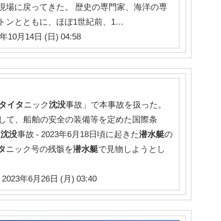
現場に戻ってきた。 歴史の専門家、海洋の専
トンとともに、ほぼ1世紀前、1…
年10月14日 (日) 04:58
タイタ
ニック
沈没
事故」で本事故を扱った。
契機として、船舶の安全の装備等を定めた国際条
艇沈没
事故 - 2023年6月18日頃に起きた
潜水艇
の
タ
ニック号の残骸を
潜水艇
で見物しようとし
 2023年6月26日 (月) 03:40