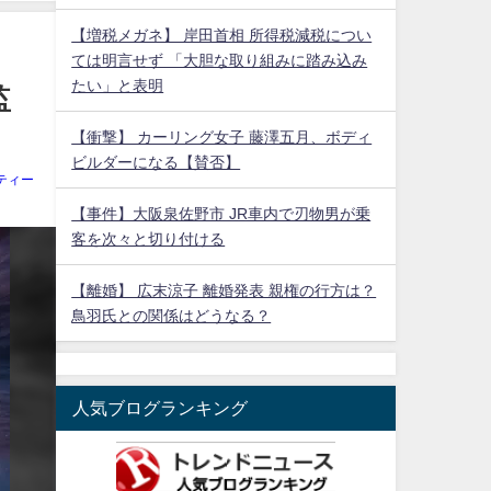
【増税メガネ】 岸田首相 所得税減税につい
ては明言せず 「大胆な取り組みに踏み込み
たい」と表明
監
【衝撃】 カーリング女子 藤澤五月、ボディ
ビルダーになる【賛否】
ティー
【事件】大阪泉佐野市 JR車内で刃物男が乗
客を次々と切り付ける
【離婚】 広末涼子 離婚発表 親権の行方は？
鳥羽氏との関係はどうなる？
人気ブログランキング