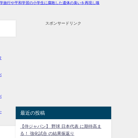
スポンサードリンク
最近の投稿
【侍ジャパン】 野球 日本代表 に期待高ま
る！ 強化試合 の結果振返り