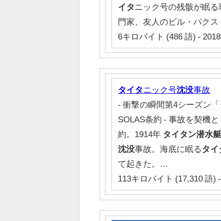
イタ
ニック号の残骸が眠る
門家、友人のビル・パクス
6キロバイト (486 語) - 2018
タイタ
ニック号
沈没
事故
- 衝撃の瞬間第4シーズン「
SOLAS条約 - 事故を
約。1914年
タイタン潜水
沈没
事故。海底に眠る
タイ
て起きた。…
113キロバイト (17,310 語) -