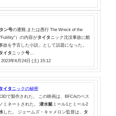
タン号
の遭難,または愚行 The Wreck of the
utility"）の内容が
タイタ
ニック沈没事故に酷
事故を予言した小説」として話題になった。
タイタ
ニック
号
…
 2023年6月24日 (土) 15:12
タイタ
ニックの秘密
AX3Dで製作された。 この映画は、BFCAのベス
ノミネートされた。
潜水艇
ミール1とミール2
水
した。 ジェームズ・キャメロン監督は、
タ