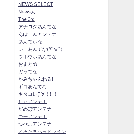
NEWS SELECT
News人
The 3rd
アナログあんてな
あぼーんアンテナ
あんてぃな
いーあんてな(#ﾟｗﾟ)
ウホウホあんてな
おまとめ
ガッてな
かみちゃんねる!
ギコあんてな
キタコレ(ﾟ∀ﾟ)！！
しぃアンテナ
だめぽアンテナ
つーアンテナ
つべこアンテナ
とろたまヘッドライン