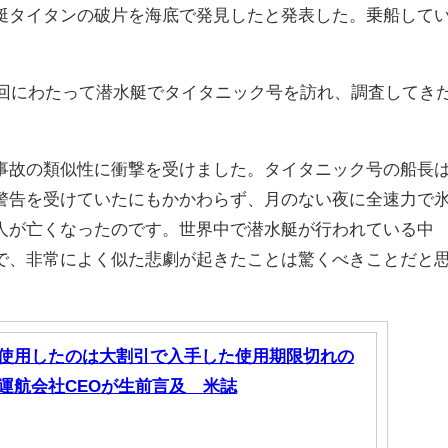
艇タイタンの破片を海底で発見したと発表した。乗船して
。
3回にわたって潜水艇でタイタニック号を訪れ、調査してき
事故の類似性に衝撃を受けました。タイタニック号の船長
警告を受けていたにもかかわらず、月のない夜に全速力で
人が亡くなったのです。世界中で潜水艇が行われている中
で、非常によく似た悲劇が起きたことは驚くべきことだと
使用したのは大割引で入手した使用期限切れの
運航会社CEOが生前言及 米誌