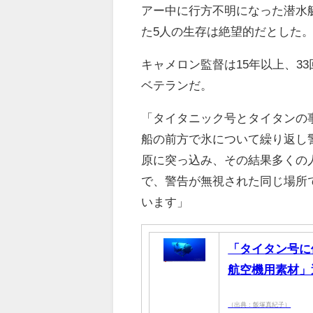
アー中に行方不明になった潜水
た5人の生存は絶望的だとした
キャメロン監督は15年以上、3
ベテランだ。
「タイタニック号とタイタンの
船の前方で氷について繰り返し
原に突っ込み、その結果多くの
で、警告が無視された同じ場所
います」
「タイタン号に
航空機用素材」
（出典：飯塚真紀子）