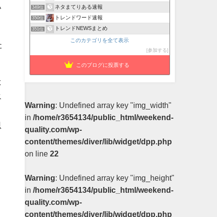
い
ネタまてりある速報
349位
トレンドワード速報
350位
トレンドNEWSまとめ
351位
このカテゴリを全て表示
た
参加する
このブログに投票する
は
氷
Warning
: Undefined array key "img_width"
in
/home/r3654134/public_html/weekend-
思
quality.com/wp-
content/themes/diver/lib/widget/dpp.php
on line
22
Warning
: Undefined array key "img_height"
in
/home/r3654134/public_html/weekend-
quality.com/wp-
content/themes/diver/lib/widget/dpp.php