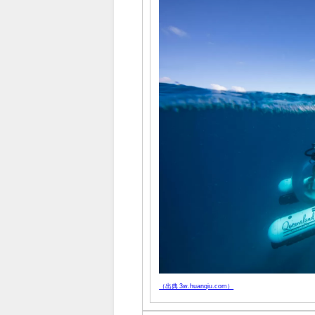
（出典 3w.huanqiu.com）