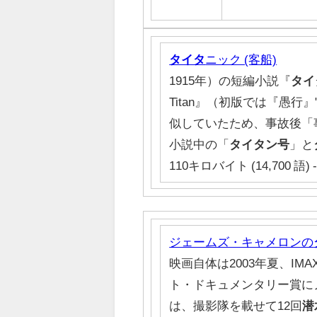
タイタ
ニック (客船)
1915年）の短編小説『
タイ
Titan』（初版では『愚行』"F
似していたため、事故後「
小説中の「
タイタン号
」と
110キロバイト (14,700 語) -
ジェームズ・キャメロンの
映画自体は2003年夏、IM
ト・ドキュメンタリー賞に
は、撮影隊を載せて12回
潜