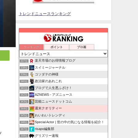
トレンドニュースランキング
ランキング
ポイント
ブロ画
楽天市場のお得情報ブログ
337位
スイミージャーナル
338位
コソダテの神様
339位
政治家のあれこれ
340位
ブログで人生悪ふざけ！
341位
AZNEWS - アズニュース
342位
芸能ニュースドットコム
343位
週末クオリティー
、
344位
わいわいトレンディ
345位
Special Actor | 世の中の気になる情報を紹介！
346位
risapo編集部
347位
ツ
グリズリー速報
348位