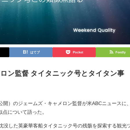
はてブ
Pocket
Feedly
ロン監督 タイタニック号とタイタン事
年公開）のジェームズ・キャメロン監督が米ABCニュースに
似点について語った。
年に沈没した英豪華客船タイタニック号の残骸を探索する観光