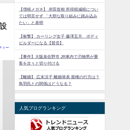
【増税メガネ】 岸田首相 所得税減税につい
ては明言せず 「大胆な取り組みに踏み込み
たい」と表明
設
【衝撃】 カーリング女子 藤澤五月、ボディ
ビルダーになる【賛否】
ティー
【事件】大阪泉佐野市 JR車内で刃物男が乗
客を次々と切り付ける
【離婚】 広末涼子 離婚発表 親権の行方は？
鳥羽氏との関係はどうなる？
人気ブログランキング