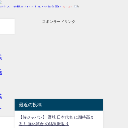
スポンサードリンク
最近の投稿
【侍ジャパン】 野球 日本代表 に期待高ま
る！ 強化試合 の結果振返り