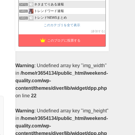
ネタまてりある速報
347位
トレンドワード速報
348位
トレンドNEWSまとめ
349位
このカテゴリを全て表示
参加する
このブログに投票する
Warning
: Undefined array key "img_width"
in
/home/r3654134/public_html/weekend-
quality.com/wp-
content/themes/diver/lib/widget/dpp.php
on line
22
Warning
: Undefined array key "img_height"
in
/home/r3654134/public_html/weekend-
quality.com/wp-
content/themes/diver/lib/widget/dpp.php