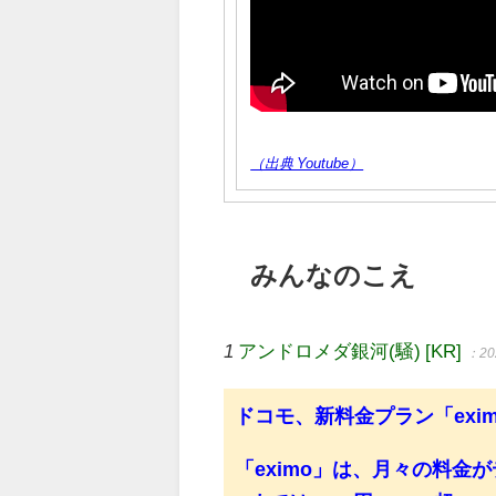
（出典 Youtube）
みんなのこえ
1
アンドロメダ銀河(騒) [KR]
：202
ドコモ、新料金プラン「exim
「eximo」は、月々の料金