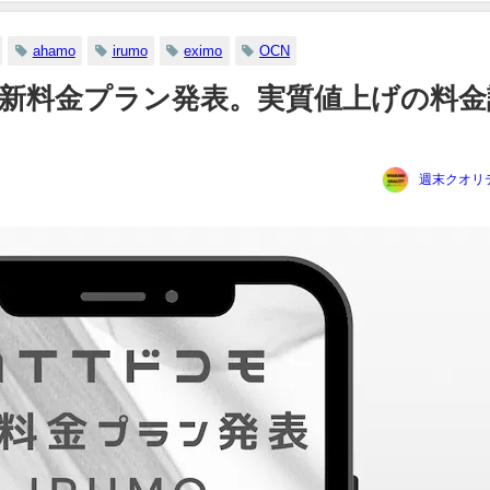
ahamo
irumo
eximo
OCN
つの新料金プラン発表。実質値上げの料金
週末クオリ