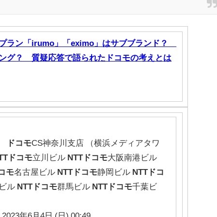
ラン「irumo」「eximo」はサブブランド？
ング？ 質疑応答で語られたドコモの考えとは
）
ドコモ
CS神奈川支店 （横浜メディアタワ
TT
ドコモ
立川ビル
NTT
ドコモ
大阪南港ビル
コモ
名古屋ビル
NTT
ドコモ
静岡ビル
NTT
ドコ
ビル
NTT
ドコモ
群馬ビル
NTT
ドコモ
千葉ビ
 2023年6月4日 (日) 00:49