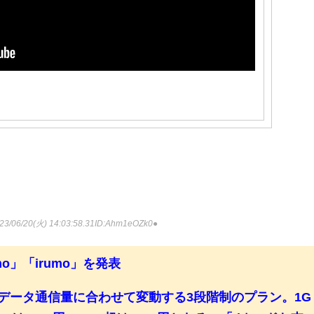
3/06/20(火) 14:03:58.31
ID:Ahm1eOZk0●
o」「irumo」を発表
がデータ通信量に合わせて変動する3段階制のプラン。1G