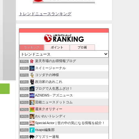
トレンドニュースランキング
ランキング
ポイント
ブロ画
楽天市場のお得情報ブログ
335位
スイミージャーナル
336位
コソダテの神様
337位
政治家のあれこれ
338位
ブログで人生悪ふざけ！
339位
AZNEWS - アズニュース
340位
芸能ニュースドットコム
341位
週末クオリティー
342位
わいわいトレンディ
343位
Special Actor | 世の中の気になる情報を紹介！
344位
risapo編集部
345位
」
グリズリー速報
346位