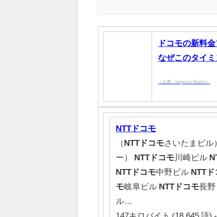
ドコモの新料金プ
なぜこのタイミ
（出典：Impress Watch）
NTT
ドコモ
（
NTT
ドコモ
さいたまビル
ー）
NTT
ドコモ
川崎ビル
N
NTT
ドコモ
中野ビル
NTT
ド
モ
岐阜ビル
NTT
ドコモ
長野
ル…
147キロバイト (18,645 語) -