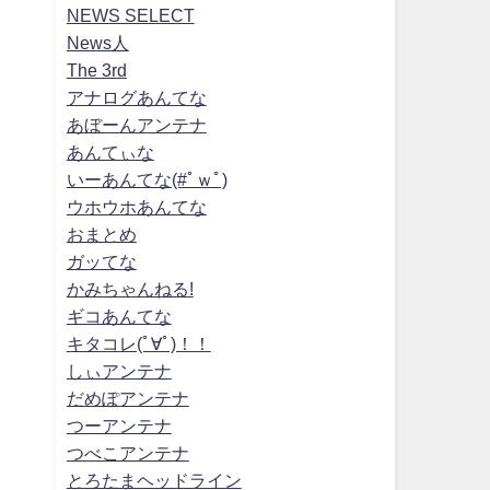
NEWS SELECT
News人
The 3rd
アナログあんてな
あぼーんアンテナ
あんてぃな
いーあんてな(#ﾟｗﾟ)
ウホウホあんてな
おまとめ
ガッてな
かみちゃんねる!
ギコあんてな
キタコレ(ﾟ∀ﾟ)！！
しぃアンテナ
だめぽアンテナ
つーアンテナ
つべこアンテナ
とろたまヘッドライン